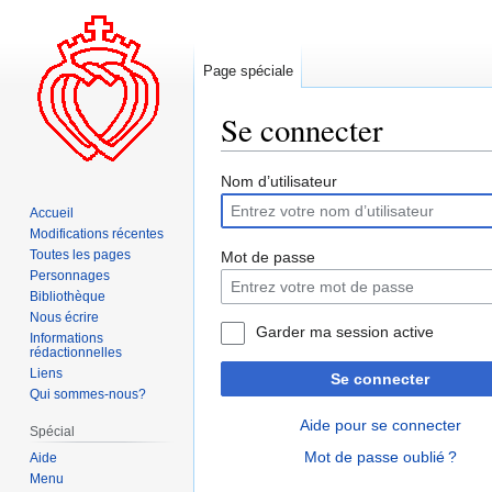
Page spéciale
Se connecter
Aller
Aller
Nom d’utilisateur
à
à
Accueil
la
la
Modifications récentes
navigation
recherche
Toutes les pages
Mot de passe
Personnages
Bibliothèque
Nous écrire
Garder ma session active
Informations
rédactionnelles
Liens
Se connecter
Qui sommes-nous?
Aide pour se connecter
Spécial
Mot de passe oublié ?
Aide
Menu