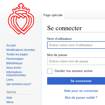
Page spéciale
Se connecter
Aller
Aller
Nom d’utilisateur
à
à
Accueil
la
la
Modifications récentes
navigation
recherche
Toutes les pages
Mot de passe
Personnages
Bibliothèque
Nous écrire
Garder ma session active
Informations
rédactionnelles
Liens
Se connecter
Qui sommes-nous?
Aide pour se connecter
Spécial
Mot de passe oublié ?
Aide
Menu