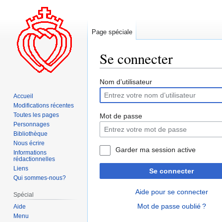
Page spéciale
Se connecter
Aller
Aller
Nom d’utilisateur
à
à
Accueil
la
la
Modifications récentes
navigation
recherche
Toutes les pages
Mot de passe
Personnages
Bibliothèque
Nous écrire
Garder ma session active
Informations
rédactionnelles
Liens
Se connecter
Qui sommes-nous?
Aide pour se connecter
Spécial
Mot de passe oublié ?
Aide
Menu