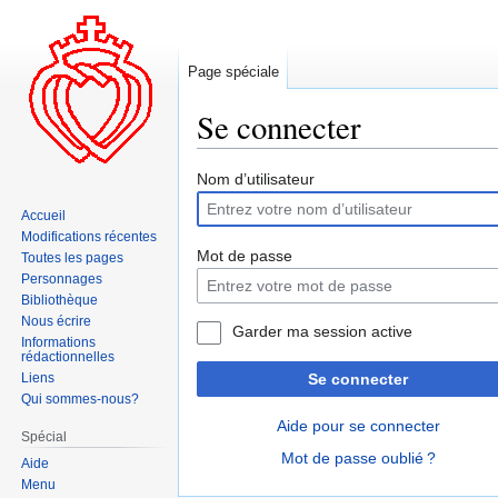
Page spéciale
Se connecter
Aller
Aller
Nom d’utilisateur
à
à
Accueil
la
la
Modifications récentes
navigation
recherche
Mot de passe
Toutes les pages
Personnages
Bibliothèque
Nous écrire
Garder ma session active
Informations
rédactionnelles
Liens
Se connecter
Qui sommes-nous?
Aide pour se connecter
Spécial
Mot de passe oublié ?
Aide
Menu