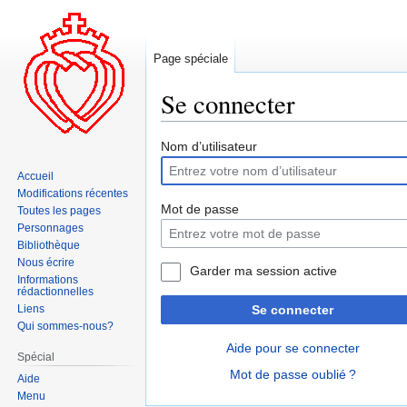
Page spéciale
Se connecter
Aller
Aller
Nom d’utilisateur
à
à
Accueil
la
la
Modifications récentes
navigation
recherche
Mot de passe
Toutes les pages
Personnages
Bibliothèque
Nous écrire
Garder ma session active
Informations
rédactionnelles
Liens
Se connecter
Qui sommes-nous?
Aide pour se connecter
Spécial
Mot de passe oublié ?
Aide
Menu