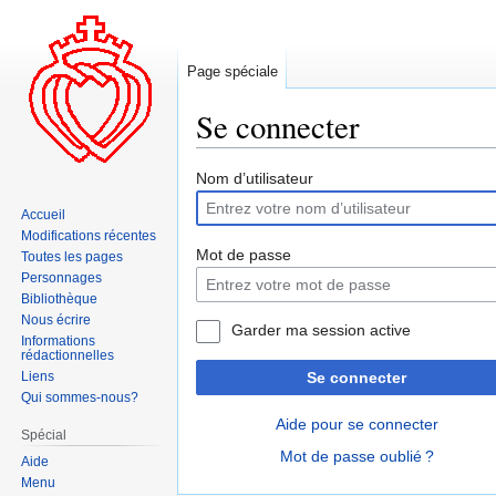
Page spéciale
Se connecter
Aller
Aller
Nom d’utilisateur
à
à
Accueil
la
la
Modifications récentes
navigation
recherche
Mot de passe
Toutes les pages
Personnages
Bibliothèque
Nous écrire
Garder ma session active
Informations
rédactionnelles
Liens
Se connecter
Qui sommes-nous?
Aide pour se connecter
Spécial
Mot de passe oublié ?
Aide
Menu