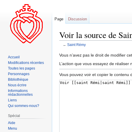
Page
Discussion
Voir la source de Sa
←
Saint Rémy
Aller
Aller
Vous n’avez pas le droit de modifier cet
Accueil
à
à
Modifications récentes
L’action que vous essayez de réaliser n
la
la
Toutes les pages
navigation
recherche
Personnages
Vous pouvez voir et copier le contenu 
Bibliothèque
Nous écrire
Informations
rédactionnelles
Liens
Qui sommes-nous?
Spécial
Aide
Menu