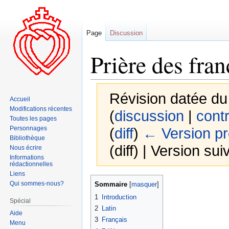
Page
Discussion
Prière des fran
Révision datée du
Accueil
Modifications récentes
(
discussion
|
contr
Toutes les pages
Personnages
(
diff
)
← Version p
Bibliothèque
(diff) | Version sui
Nous écrire
Informations
rédactionnelles
Liens
Aller
Aller
Qui sommes-nous?
Sommaire
à
à
1
Introduction
Spécial
la
la
2
Latin
Aide
navigation
recherche
3
Français
Menu