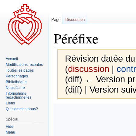
Page
Discussion
Péréfixe
Révision datée du
Accueil
Modifications récentes
(
discussion
|
contr
Toutes les pages
Personnages
(diff) ← Version pr
Bibliothèque
(diff) | Version sui
Nous écrire
Informations
rédactionnelles
Liens
Aller
Aller
Qui sommes-nous?
à
à
Spécial
la
la
Aide
navigation
recherche
Menu