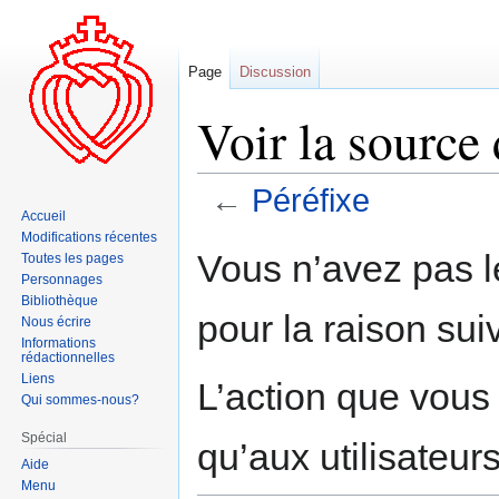
Page
Discussion
Voir la source 
←
Péréfixe
Accueil
Modifications récentes
Aller
Aller
Vous n’avez pas le
Toutes les pages
à
à
Personnages
la
la
Bibliothèque
pour la raison sui
navigation
recherche
Nous écrire
Informations
rédactionnelles
Liens
L’action que vous
Qui sommes-nous?
Spécial
qu’aux utilisateur
Aide
Menu