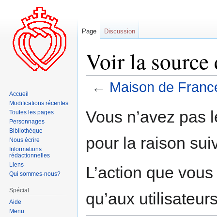
Page
Discussion
Voir la source
←
Maison de Franc
Accueil
Modifications récentes
Aller
Aller
Vous n’avez pas le
Toutes les pages
à
à
Personnages
la
la
Bibliothèque
pour la raison sui
navigation
recherche
Nous écrire
Informations
rédactionnelles
Liens
L’action que vous
Qui sommes-nous?
Spécial
qu’aux utilisateur
Aide
Menu