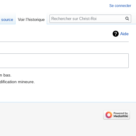
Se connecter
Rechercher
e source
Voir l’historique
Aide
n bas.
ification mineure.