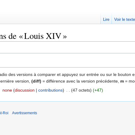
Lire
Voir le text
ns de « Louis XIV »
 radio des versions à comparer et appuyez sur entrée ou sur le bouton e
dernière version,
(diff)
= différence avec la version précédente,
m
= mod
‎
none
discussion
contributions
‎
47 octets
+47
t-Roi
Avertissements