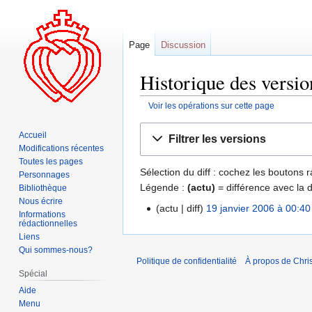
Page
Discussion
Historique des versio
Voir les opérations sur cette page
Aller
Aller
Accueil
Filtrer les versions
à
à
Modifications récentes
la
la
Toutes les pages
Sélection du diff : cochez les boutons
navigation
recherche
Personnages
Légende :
(actu)
= différence avec la 
Bibliothèque
Nous écrire
actu
diff
19 janvier 2006 à 00:40
Informations
rédactionnelles
Liens
Qui sommes-nous?
Politique de confidentialité
À propos de Chris
Spécial
Aide
Menu