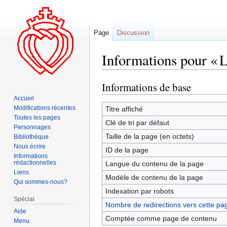
Page
Discussion
Informations pour « L
Informations de base
Aller
Aller
à
à
Accueil
la
la
Modifications récentes
Titre affiché
Toutes les pages
navigation
recherche
Clé de tri par défaut
Personnages
Taille de la page (en octets)
Bibliothèque
Nous écrire
ID de la page
Informations
rédactionnelles
Langue du contenu de la page
Liens
Modèle de contenu de la page
Qui sommes-nous?
Indexation par robots
Spécial
Nombre de redirections vers cette pa
Aide
Comptée comme page de contenu
Menu