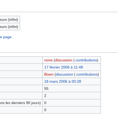
eurs (infini)
eurs (infini)
te page.
none
(
discussion
|
contributions
)
17 février 2006 à 11:48
Bixen
(
discussion
|
contributions
)
18 mars 2006 à 00:28
55
2
s les derniers 90 jours)
0
0