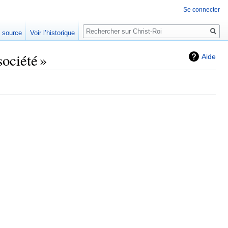
Se connecter
Rechercher
e source
Voir l’historique
ociété »
Aide