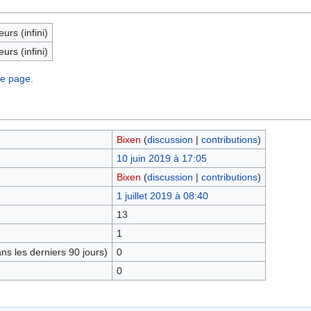
eurs (infini)
eurs (infini)
te page.
Bixen
(
discussion
|
contributions
)
10 juin 2019 à 17:05
Bixen
(
discussion
|
contributions
)
1 juillet 2019 à 08:40
13
1
s les derniers 90 jours)
0
0