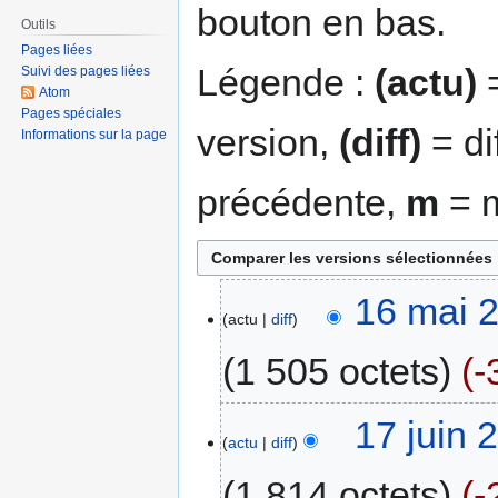
bouton en bas.
Outils
Pages liées
Légende :
(actu)
=
Suivi des pages liées
Atom
Pages spéciales
version,
(diff)
= di
Informations sur la page
précédente,
m
= m
16 mai 
actu
diff
1 505 octets
-
17 juin 
actu
diff
1 814 octets
-