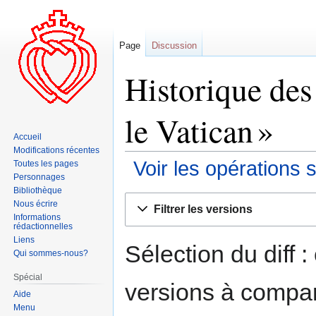
Page
Discussion
Historique des
le Vatican »
Accueil
Modifications récentes
Voir les opérations 
Toutes les pages
Personnages
Bibliothèque
Aller
Aller
Nous écrire
Filtrer les versions
à
à
Informations
rédactionnelles
la
la
Liens
navigation
recherche
Sélection du diff 
Qui sommes-nous?
Spécial
versions à compar
Aide
Menu