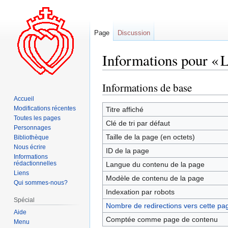
Page
Discussion
Informations pour « L
Informations de base
Aller
Aller
à
à
Accueil
la
la
Modifications récentes
Titre affiché
Toutes les pages
navigation
recherche
Clé de tri par défaut
Personnages
Taille de la page (en octets)
Bibliothèque
Nous écrire
ID de la page
Informations
rédactionnelles
Langue du contenu de la page
Liens
Modèle de contenu de la page
Qui sommes-nous?
Indexation par robots
Spécial
Nombre de redirections vers cette pa
Aide
Comptée comme page de contenu
Menu