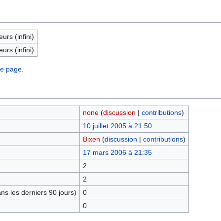
eurs (infini)
eurs (infini)
te page.
none
(
discussion
|
contributions
)
10 juillet 2005 à 21:50
Bixen
(
discussion
|
contributions
)
17 mars 2006 à 21:35
2
2
s les derniers 90 jours)
0
0