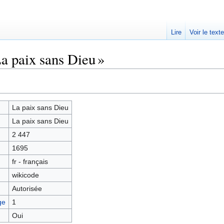
Lire
Voir le text
a paix sans Dieu »
La paix sans Dieu
La paix sans Dieu
2 447
1695
fr - français
wikicode
Autorisée
ge
1
Oui