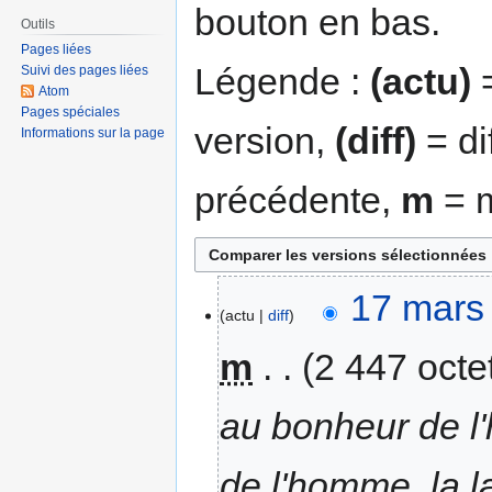
bouton en bas.
Outils
Pages liées
Légende :
(actu)
=
Suivi des pages liées
Atom
Pages spéciales
version,
(diff)
= di
Informations sur la page
précédente,
m
= m
17 mars
actu
diff
m
2 447 octe
au bonheur de l'
de l'homme, la l