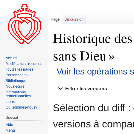
Page
Discussion
Historique des
sans Dieu »
Accueil
Modifications récentes
Voir les opérations 
Toutes les pages
Personnages
Bibliothèque
Aller
Aller
Nous écrire
Filtrer les versions
à
à
Informations
rédactionnelles
la
la
Liens
navigation
recherche
Sélection du diff 
Qui sommes-nous?
Spécial
versions à compar
Aide
Menu