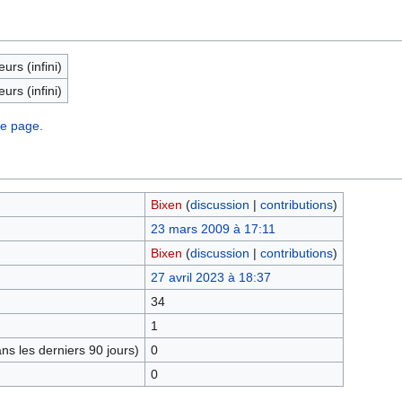
eurs (infini)
eurs (infini)
te page.
Bixen
(
discussion
|
contributions
)
23 mars 2009 à 17:11
Bixen
(
discussion
|
contributions
)
27 avril 2023 à 18:37
34
1
s les derniers 90 jours)
0
0