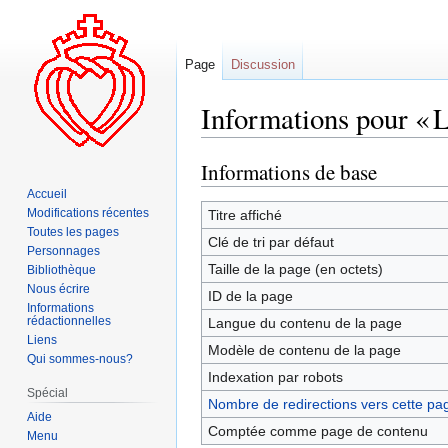
Page
Discussion
Informations pour « 
Informations de base
Aller
Aller
à
à
Accueil
la
la
Modifications récentes
Titre affiché
Toutes les pages
navigation
recherche
Clé de tri par défaut
Personnages
Taille de la page (en octets)
Bibliothèque
Nous écrire
ID de la page
Informations
rédactionnelles
Langue du contenu de la page
Liens
Modèle de contenu de la page
Qui sommes-nous?
Indexation par robots
Spécial
Nombre de redirections vers cette pa
Aide
Comptée comme page de contenu
Menu