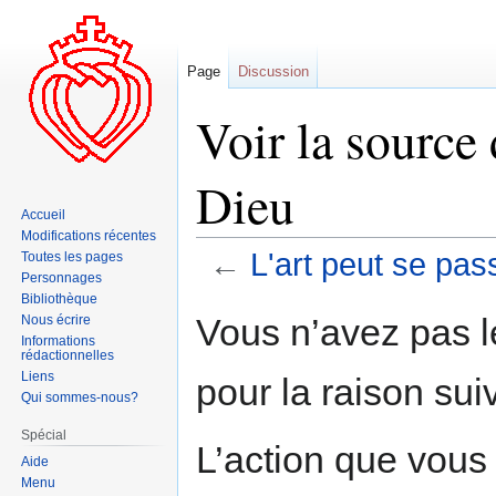
Page
Discussion
Voir la source 
Dieu
Accueil
Modifications récentes
←
L'art peut se pas
Toutes les pages
Personnages
Bibliothèque
Aller
Aller
Vous n’avez pas le
Nous écrire
à
à
Informations
rédactionnelles
la
la
Liens
pour la raison sui
navigation
recherche
Qui sommes-nous?
Spécial
L’action que vous
Aide
Menu