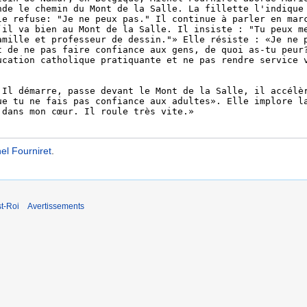
hel Fourniret
.
t-Roi
Avertissements