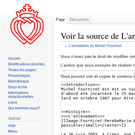
Page
Discussion
Voir la source de L'a
←
L'arrestation de Michel Fourniret
Aller
Aller
Vous n’avez pas le droit de modifier cet
Accueil
à
à
Modifications récentes
L’action que vous essayez de réaliser n
la
la
Toutes les pages
navigation
recherche
Personnages
Vous pouvez voir et copier le contenu 
Bibliothèque
Nous écrire
Informations
rédactionnelles
Liens
Qui sommes-nous?
Spécial
Aide
Menu