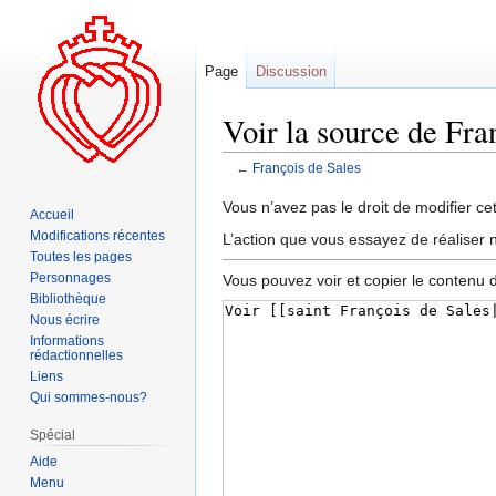
Page
Discussion
Voir la source de Fra
←
François de Sales
Aller
Aller
Vous n’avez pas le droit de modifier cet
Accueil
à
à
Modifications récentes
L’action que vous essayez de réaliser n
la
la
Toutes les pages
navigation
recherche
Personnages
Vous pouvez voir et copier le contenu 
Bibliothèque
Nous écrire
Informations
rédactionnelles
Liens
Qui sommes-nous?
Spécial
Aide
Menu