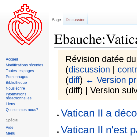
Page
Discussion
Ebauche:Vatica
Révision datée du
Accueil
Modifications récentes
(
discussion
|
contr
Toutes les pages
Personnages
(
diff
)
← Version p
Bibliothèque
(diff) | Version sui
Nous écrire
Informations
rédactionnelles
Liens
Aller
Aller
Vatican II a déc
Qui sommes-nous?
à
à
Spécial
la
la
Vatican II n'est
Aide
navigation
recherche
Menu