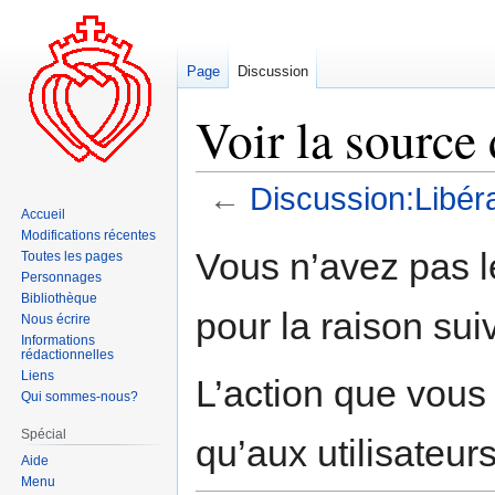
Page
Discussion
Voir la source
←
Discussion:Libér
Accueil
Modifications récentes
Aller
Aller
Vous n’avez pas le
Toutes les pages
à
à
Personnages
la
la
Bibliothèque
pour la raison sui
navigation
recherche
Nous écrire
Informations
rédactionnelles
Liens
L’action que vous
Qui sommes-nous?
Spécial
qu’aux utilisateur
Aide
Menu