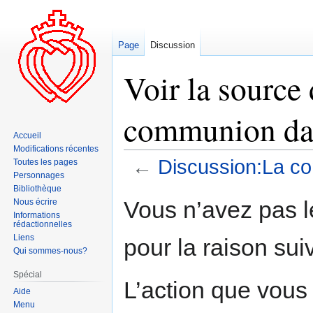
Page
Discussion
Voir la source
communion da
Accueil
Modifications récentes
←
Discussion:La c
Toutes les pages
Personnages
Bibliothèque
Aller
Aller
Vous n’avez pas le
Nous écrire
à
à
Informations
rédactionnelles
la
la
Liens
pour la raison sui
navigation
recherche
Qui sommes-nous?
Spécial
L’action que vous
Aide
Menu