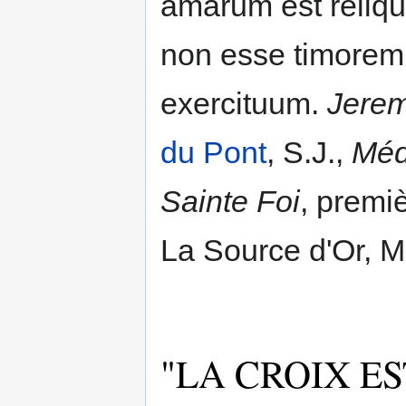
amarum est reliq
non esse timorem
exercituum.
Jere
du Pont
, S.J.,
Méd
Sainte Foi
, premi
La Source d'Or, M
"LA CROIX E