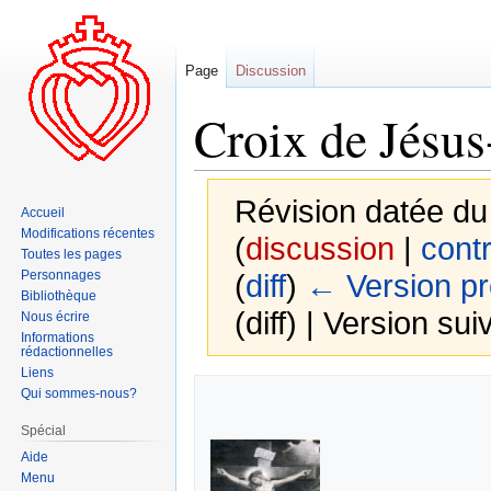
Page
Discussion
Croix de Jésus
Révision datée du
Accueil
Modifications récentes
(
discussion
|
contr
Toutes les pages
Personnages
(
diff
)
← Version p
Bibliothèque
(diff) | Version sui
Nous écrire
Informations
rédactionnelles
Liens
Aller
Aller
Qui sommes-nous?
à
à
Spécial
la
la
Aide
navigation
recherche
Menu