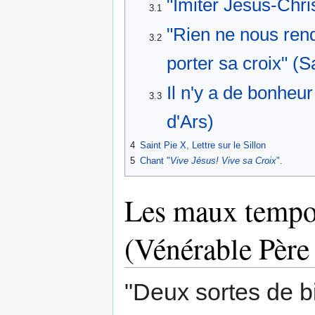
"Imiter Jésus-Chris
3.1
"Rien ne nous ren
3.2
porter sa croix" (S
Il n'y a de bonheu
3.3
d'Ars)
4
Saint Pie X, Lettre sur le Sillon
5
Chant "
Vive Jésus! Vive sa Croix
".
Les maux tempor
(Vénérable Pèr
"Deux sortes de b