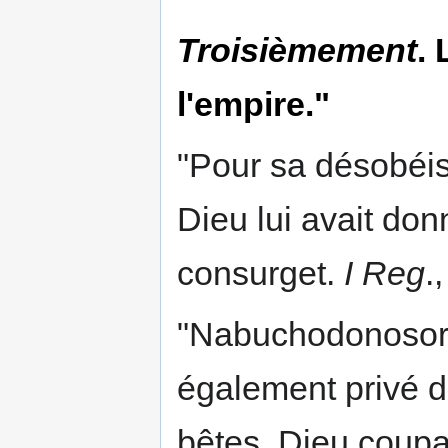
Troisièmement
. 
l'empire."
"Pour sa désobéis
Dieu lui avait d
consurget.
I Reg
.
"Nabuchodonosor, 
également privé d
bêtes, Dieu coupan