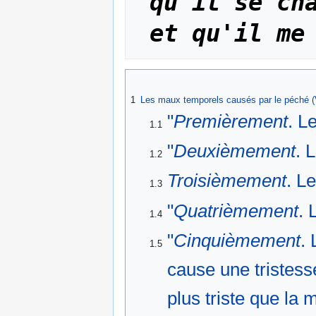
qu'il se ch
et qu'il me
1
Les maux temporels causés par le péché (
"
Premièrement
. L
1.1
"
Deuxièmement
. 
1.2
Troisièmement
. Le
1.3
"
Quatrièmement
. 
1.4
"
Cinquièmement
. 
1.5
cause une tristess
plus triste que la