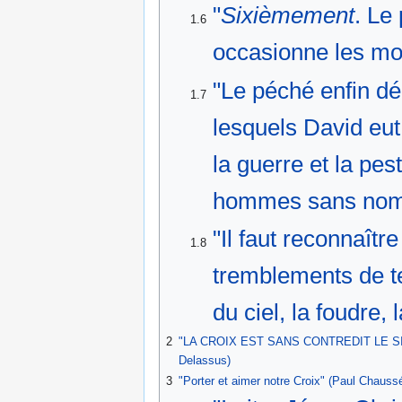
"
Sixièmement
. Le
1.6
occasionne les mor
"Le péché enfin d
1.7
lesquels David eut
la guerre et la pest
hommes sans nombr
"Il faut reconnaît
1.8
tremblements de te
du ciel, la foudre, 
2
"LA CROIX EST SANS CONTREDIT LE S
Delassus)
3
"Porter et aimer notre Croix" (Paul Chauss