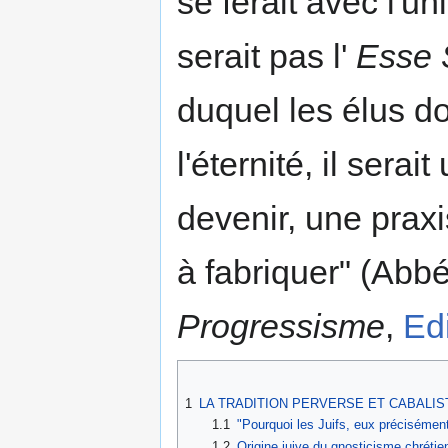
se ferait avec l'u
serait pas l'
Esse 
duquel les élus do
l'éternité, il sera
devenir, une praxi
à fabriquer" (Abb
Progressisme
,
Ed
1
LA TRADITION PERVERSE ET CABALIS
1.1
"Pourquoi les Juifs, eux précisément,
1.2
Origine juive du gnosticisme chrétie