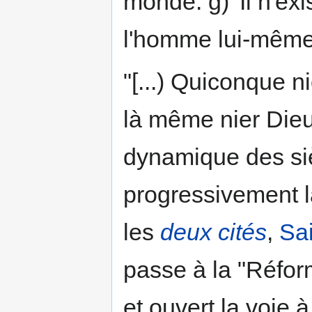
monde. g)' Il n'ex
l'homme lui-même
"[...) Quiconque ni
là même nier Dieu.
dynamique des siè
progressivement la
les
deux cités
,
Sai
passe à la "Réform
et ouvert la voie 