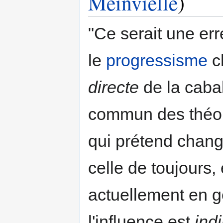
Meinvielle
)
"Ce serait une er
le
progressisme
ch
directe
de la caba
commun des théol
qui prétend changer
celle de toujours,
actuellement en g
l'influence est
indi