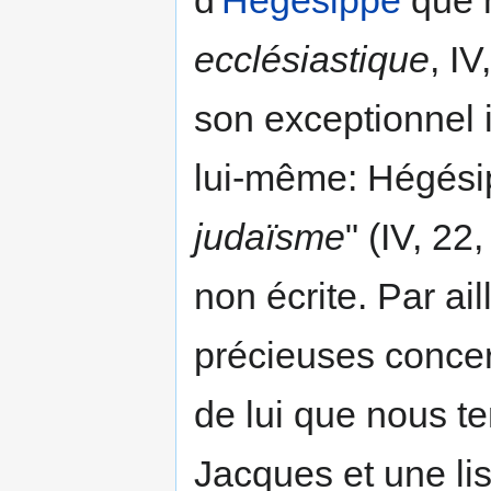
d'
Hégésippe
que 
ecclésiastique
, IV
son exceptionnel 
lui-même: Hégési
judaïsme
" (IV, 22,
non écrite. Par ai
précieuses concer
de lui que nous te
Jacques et une li