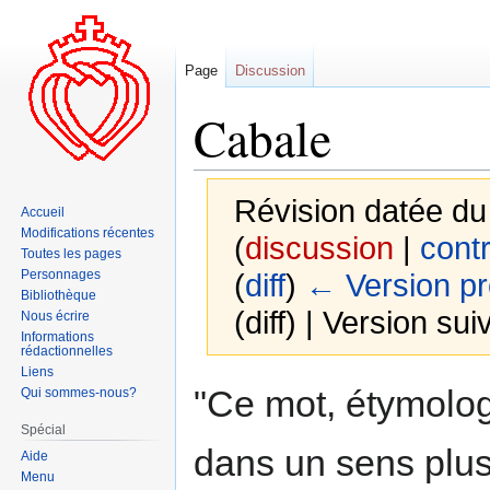
Page
Discussion
Cabale
Révision datée du
Accueil
Modifications récentes
(
discussion
|
contr
Toutes les pages
Personnages
(
diff
)
← Version p
Bibliothèque
(diff) | Version sui
Nous écrire
Informations
rédactionnelles
Liens
Aller
Aller
"Ce mot, étymolog
Qui sommes-nous?
à
à
Spécial
la
la
dans un sens plus
Aide
navigation
recherche
Menu