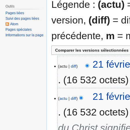
Légende :
(actu)
=
Outils
Pages liées
version,
(diff)
= di
Suivi des pages liées
Atom
Pages spéciales
précédente,
m
= m
Informations sur la page
21 févri
actu
diff
16 532 octets
21 févri
actu
diff
16 532 octets
du Christ signifi