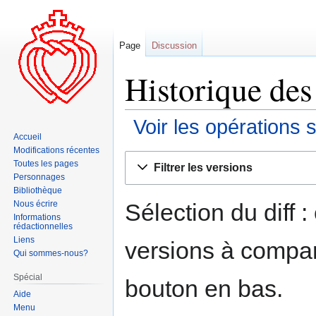
Page
Discussion
Historique des
Voir les opérations 
Accueil
Modifications récentes
Aller
Aller
Toutes les pages
Filtrer les versions
à
à
Personnages
la
la
Bibliothèque
navigation
recherche
Sélection du diff 
Nous écrire
Informations
rédactionnelles
Liens
versions à compar
Qui sommes-nous?
Spécial
bouton en bas.
Aide
Menu