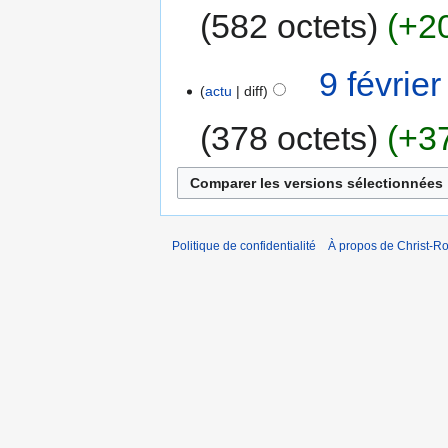
582 octets
+2
9 févrie
actu
diff
378 octets
+3
Politique de confidentialité
À propos de Christ-Ro