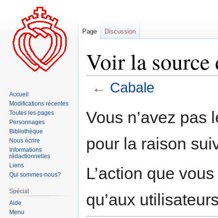
Page
Discussion
Voir la source
←
Cabale
Accueil
Modifications récentes
Aller
Aller
Vous n’avez pas le
Toutes les pages
à
à
Personnages
la
la
Bibliothèque
pour la raison sui
navigation
recherche
Nous écrire
Informations
rédactionnelles
Liens
L’action que vous
Qui sommes-nous?
Spécial
qu’aux utilisateur
Aide
Menu