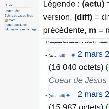
Légende :
(actu)
=
Outils
Pages liées
version,
(diff)
= di
Suivi des pages liées
Atom
Pages spéciales
précédente,
m
= m
Informations sur la page
2 mars 
actu
diff
16 040 octets
Coeur de Jésus (
2 mars 
actu
diff
15 987 octets