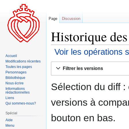
Page
Discussion
Historique des
Voir les opérations 
Accueil
Modifications récentes
Aller
Aller
Toutes les pages
Filtrer les versions
à
à
Personnages
la
la
Bibliothèque
navigation
recherche
Sélection du diff 
Nous écrire
Informations
rédactionnelles
Liens
versions à compar
Qui sommes-nous?
Spécial
bouton en bas.
Aide
Menu