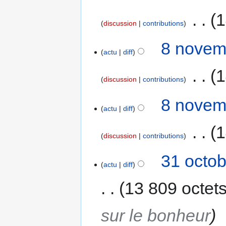
‎
1
discussion
contributions
8 novem
actu
diff
‎
1
discussion
contributions
8 novem
actu
diff
‎
1
discussion
contributions
31 octob
actu
diff
13 809 octet
sur le bonheur