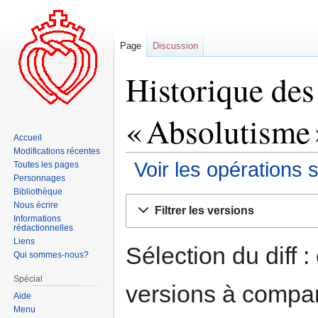
Page
Discussion
Historique des
« Absolutisme 
Accueil
Modifications récentes
Voir les opérations 
Toutes les pages
Personnages
Bibliothèque
Aller
Aller
Nous écrire
Filtrer les versions
à
à
Informations
rédactionnelles
la
la
Liens
navigation
recherche
Sélection du diff 
Qui sommes-nous?
Spécial
versions à compar
Aide
Menu