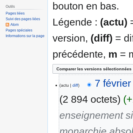
bouton en bas.
Outils
Pages liées
Légende :
(actu)
=
Suivi des pages liées
Atom
Pages spéciales
version,
(diff)
= di
Informations sur la page
précédente,
m
= m
7 févrie
actu
diff
2 894 octets
+
enseignement sim
monarchie absol