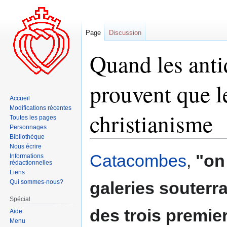
Page
Discussion
Quand les ant
prouvent que le
Accueil
Modifications récentes
christianisme
Toutes les pages
Personnages
Bibliothèque
Nous écrire
Aller
Aller
Catacombes
,
"on
Informations
rédactionnelles
à
à
Liens
la
la
Qui sommes-nous?
galeries souterr
navigation
recherche
Spécial
des trois premie
Aide
Menu