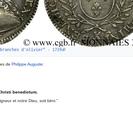
branches d'olivier” - 1729
les de
Philippe Auguste
:
hristi benedictum.
neur et notre Dieu, soit béni."