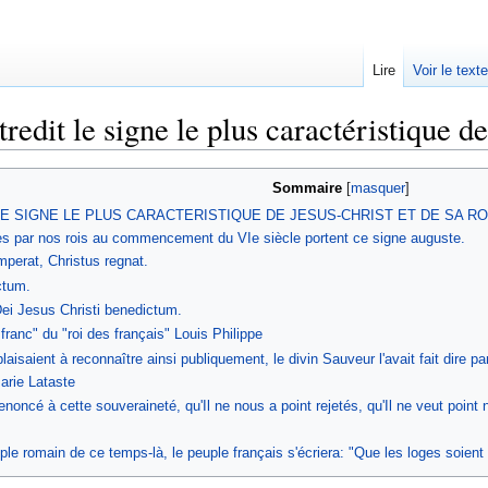
Lire
Voir le text
redit le signe le plus caractéristique d
Sommaire
E SIGNE LE PLUS CARACTERISTIQUE DE JESUS-CHRIST ET DE SA ROYA
s par nos rois au commencement du VIe siècle portent ce signe auguste.
imperat, Christus regnat.
ctum.
ei Jesus Christi benedictum.
franc" du "roi des français" Louis Philippe
aisaient à reconnaître ainsi publiquement, le divin Sauveur l'avait fait dire p
Marie Lataste
t renoncé à cette souveraineté, qu'Il ne nous a point rejetés, qu'Il ne veut p
ple romain de ce temps-là, le peuple français s'écriera: "Que les loges soient 