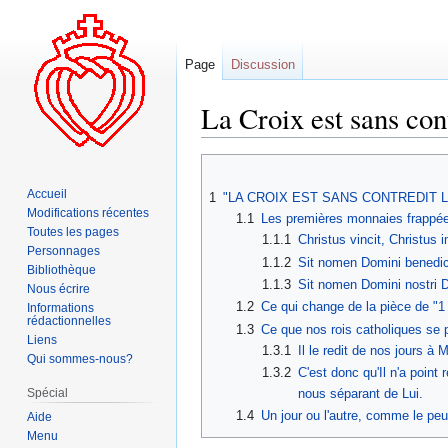
Page
Discussion
La Croix est sans cont
Aller
Aller
à
à
Accueil
1
"LA CROIX EST SANS CONTREDIT L
la
la
Modifications récentes
1.1
Les premières monnaies frappée
navigation
recherche
Toutes les pages
1.1.1
Christus vincit, Christus 
Personnages
1.1.2
Sit nomen Domini benedi
Bibliothèque
1.1.3
Sit nomen Domini nostri D
Nous écrire
1.2
Ce qui change de la pièce de "1 
Informations
rédactionnelles
1.3
Ce que nos rois catholiques se pl
Liens
1.3.1
Il le redit de nos jours à 
Qui sommes-nous?
1.3.2
C'est donc qu'Il n'a poin
Spécial
nous séparant de Lui.
1.4
Un jour ou l'autre, comme le peu
Aide
Menu