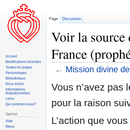
Page
Discussion
Voir la source
France (prophé
Accueil
Modifications récentes
←
Mission divine de
Toutes les pages
Personnages
Bibliothèque
Aller
Aller
Vous n’avez pas le
Nous écrire
à
à
Informations
rédactionnelles
la
la
Liens
pour la raison sui
navigation
recherche
Qui sommes-nous?
Spécial
L’action que vous
Aide
Menu